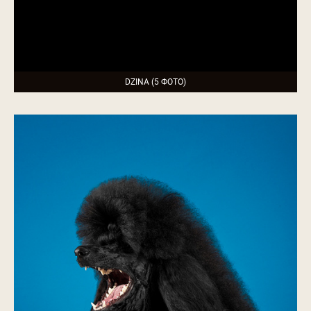
DZINA (5 ФОТО)