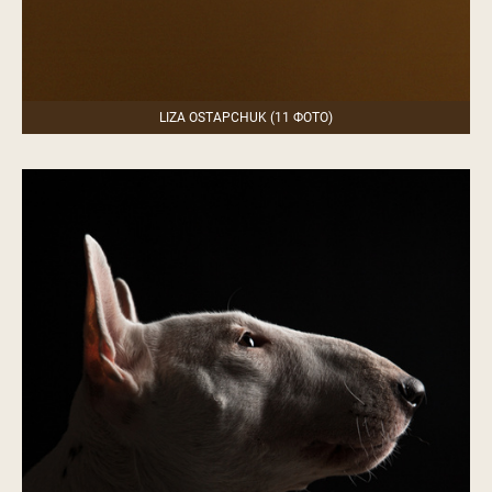
LIZA OSTAPCHUK (11 ФОТО)