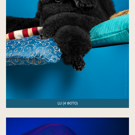
LU (4 ФОТО)