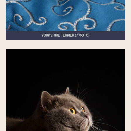
YORKSHIRE TERRIER (7 ФОТО)